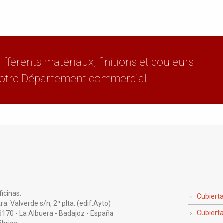
ifférents matériaux, finitions et couleurs
 notre Département commercial.
icinas:
Cubiert
 Valverde s/n, 2ª plta. (edif.Ayto)
Cubierta
0 - La Albuera - Badajoz - España