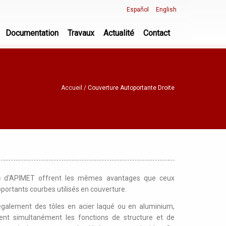
Español
English
Documentation
Travaux
Actualité
Contact
Accueil
Couverture Autoportante Droite
ts
d'APIMET offrent les mêmes avantages que ceux
portants courbes utilisés en couverture.
e également des tôles en acier laqué ou en aluminium,
sent simultanément les fonctions de structure et de