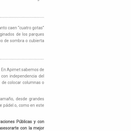
anto caen “cuatro gotas”
rginados de los parques
oco de sombra o cubierta
s? En Apimet sabemos de
o con independencia del
ad de colocar columnas o
r tamaño, desde grandes
e pádel o, como en este
raciones Públicas y con
asesorarte con la mejor