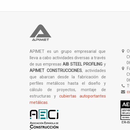
Of
APIMET es un grupo empresarial que
Ctra.
lleva a cabo actividades diversas a través
0617
de sus empresas
AIB STEEL PROFILING
y
Fá
APIMET CONSTRUCCIONES
, actividades
Ctra
que abarcan desde la fabricación de
0617
perfiles metálicos hasta el diseño y
Tf
cálculo de proyectos, montaje de
c
estructuras y
cubiertas autoportantes
metálicas
.