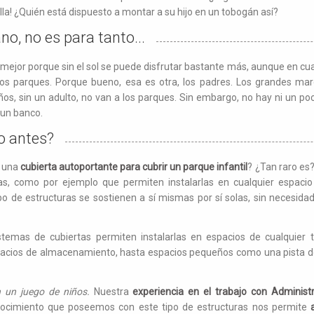
illa! ¿Quién está dispuesto a montar a su hijo en un tobogán así?
no, no es para tanto...
o mejor porque sin el sol se puede disfrutar bastante más, aunque en cu
los parques. Porque bueno, esa es otra, los padres. Los grandes ma
ños, sin un adulto, no van a los parques. Sin embargo, no hay ni un p
 un banco.
do antes?
r una
cubierta autoportante para cubrir un parque infantil
? ¿Tan raro e
ras, como por ejemplo que permiten instalarlas en cualquier espaci
po de estructuras se sostienen a sí mismas por sí solas, sin necesid
istemas de cubiertas permiten instalarlas en espacios de cualquie
spacios de almacenamiento, hasta espacios pequeños como una pista d
 un juego de niños.
Nuestra
experiencia en el trabajo con Administ
nocimiento que poseemos con este tipo de estructuras nos permite