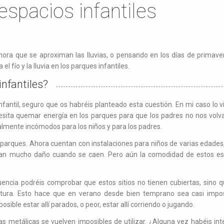
espacios infantiles
Ahora que se aproximan las lluvias, o pensando en los días de primav
l fío y la lluvia en los parques infantiles.
infantiles?
fantil, seguro que os habréis planteado esta cuestión. En mi caso lo vi
cesita quemar energía en los parques para que los padres no nos volv
almente incómodos para los niños y para los padres.
arques. Ahora cuentan con instalaciones para niños de varias edades,
agan mucho daño cuando se caen. Pero aún la comodidad de estos e
cuencia podréis comprobar que estos sitios no tienen cubiertas, sino 
ertura. Esto hace que en verano desde bien temprano sea casi impos
osible estar allí parados, o peor, estar allí corriendo o jugando.
ras metálicas se vuelven imposibles de utilizar. ¿Alguna vez habéis i