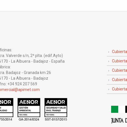
icinas:
Cubiert
 Valverde s/n, 2ª plta. (edif.Ayto)
Cubierta
0 - La Albuera - Badajoz - España
brica:
Cubiert
. Badajoz - Granada km 26
0 - La Albuera - Badajoz
Cubierta
no: +34 924 207 569
Cubierta
omercial@apimet.com