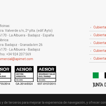
icinas:
Cubiert
 Valverde s/n, 2ª plta. (edif.Ayto)
Cubierta
0 - La Albuera - Badajoz - España
brica:
Cubiert
. Badajoz - Granada km 26
0 - La Albuera - Badajoz
Cubierta
no: +34 924 207 569
Cubierta
omercial@apimet.com
 de terceros para mejorar la experiencia de navegación, y ofrecer conte