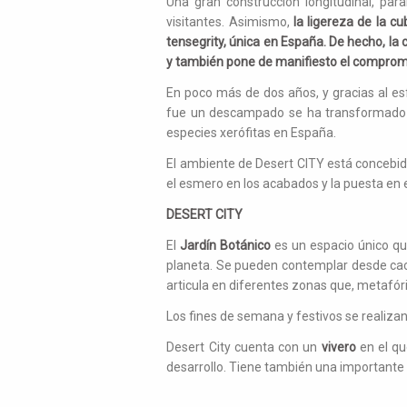
Una gran construcción longitudinal, para
visitantes. Asimismo,
la ligereza de la c
tensegrity, única en España. De hecho, la 
y también pone de manifiesto el compromi
En poco más de dos años, y gracias al es
fue un descampado se ha transformado e
especies xerófitas en España.
El ambiente de Desert CITY está concebido
el esmero en los acabados y la puesta en e
DESERT CITY
El
Jardín Botánico
es un espacio único qu
planeta. Se pueden contemplar desde cact
articula en diferentes zonas que, metafó
Los fines de semana y festivos se realizan 
Desert City cuenta con un
vivero
en el qu
desarrollo. Tiene también una importante 