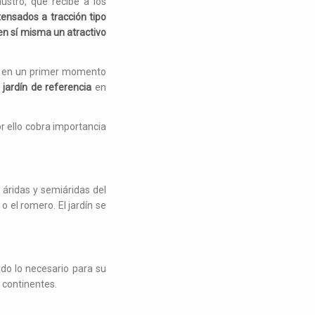
austro, que recibe a los
tensados a tracción tipo
 en sí misma un atractivo
que en un primer momento
l
jardín de referencia
en
r ello cobra importancia
 áridas y semiáridas del
 el romero. El jardín se
odo lo necesario para su
 continentes.