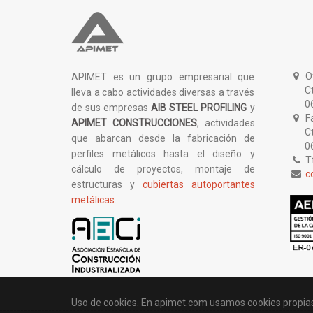
Of
APIMET es un grupo empresarial que
Ctra.
lleva a cabo actividades diversas a través
0617
de sus empresas
AIB STEEL PROFILING
y
Fá
APIMET CONSTRUCCIONES
, actividades
Ctra
que abarcan desde la fabricación de
0617
perfiles metálicos hasta el diseño y
Tf
cálculo de proyectos, montaje de
c
estructuras y
cubiertas autoportantes
metálicas
.
Uso de cookies. En apimet.com usamos cookies propias y