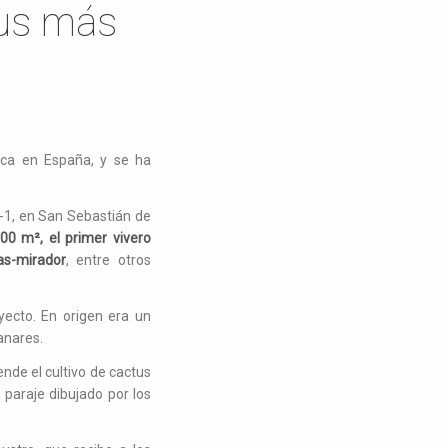
tus más
nica en España, y se ha
A-1, en San Sebastián de
00 m², el primer vivero
as-mirador
, entre otros
yecto. En origen era un
anares.
nde el cultivo de cactus
 paraje dibujado por los