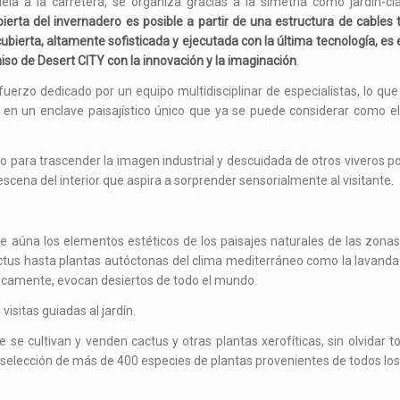
lela a la carretera, se organiza gracias a la simetría como jardín-cl
ubierta del invernadero es posible a partir de una estructura de cables 
cubierta, altamente sofisticada y ejecutada con la última tecnología, es
so de Desert CITY con la innovación y la imaginación
.
fuerzo dedicado por un equipo multidisciplinar de especialistas, lo 
n un enclave paisajístico único que ya se puede considerar como e
 para trascender la imagen industrial y descuidada de otros viveros po
scena del interior que aspira a sorprender sensorialmente al visitante.
e aúna los elementos estéticos de los paisajes naturales de las zonas
us hasta plantas autóctonas del clima mediterráneo como la lavanda o
ricamente, evocan desiertos de todo el mundo.
visitas guiadas al jardín.
e se cultivan y venden cactus y otras plantas xerofíticas, sin olvidar t
selección de más de 400 especies de plantas provenientes de todos los