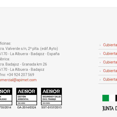
icinas:
Cubiert
 Valverde s/n, 2ª plta. (edif.Ayto)
Cubierta
0 - La Albuera - Badajoz - España
brica:
Cubiert
. Badajoz - Granada km 26
0 - La Albuera - Badajoz
Cubierta
no: +34 924 207 569
Cubierta
omercial@apimet.com