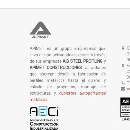
Of
APIMET es un grupo empresarial que
Ctra.
lleva a cabo actividades diversas a través
0617
de sus empresas
AIB STEEL PROFILING
y
Fá
APIMET CONSTRUCCIONES
, actividades
Ctra
que abarcan desde la fabricación de
0617
perfiles metálicos hasta el diseño y
Tf
cálculo de proyectos, montaje de
c
estructuras y
cubiertas autoportantes
metálicas
.