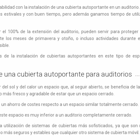
dad con la instalación de una cubierta autoportante en un auditorio.
ses estivales y con buen tiempo, pero además ganamos tiempo de utili
r el 100% de la extensión del auditorio, pueden servir para protege
nte los meses de primavera y otoño, o incluso actividades durante el
ible.
 de la instalación de cubiertas autoportantes en este tipo de esp
de una cubierta autoportante para auditorios
el sol y del calor un espacio que, al seguir abierto, se beneficia de la
o más fresco y agradable de estar que un espacio cerrado.
ne un ahorro de costes respecto a un espacio similar totalmente cerrado.
este espacio es muy inferior a un auditorio completamente cerrado.
la utilización de sistemas de cubiertas más sofisticados, ya que s
o más seguros y estables que cualquier otro sistema de cubierta móvil.