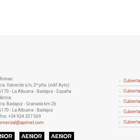
icinas:
Cubiert
 Valverde s/n, 2ª plta. (edif.Ayto)
Cubierta
0 - La Albuera - Badajoz - España
brica:
Cubiert
. Badajoz - Granada km 26
0 - La Albuera - Badajoz
Cubierta
no: +34 924 207 569
Cubierta
omercial@apimet.com