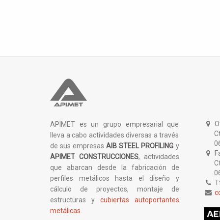
Of
APIMET es un grupo empresarial que
Ctra.
lleva a cabo actividades diversas a través
0617
de sus empresas
AIB STEEL PROFILING
y
Fá
APIMET CONSTRUCCIONES
, actividades
Ctra
que abarcan desde la fabricación de
0617
perfiles metálicos hasta el diseño y
Tf
cálculo de proyectos, montaje de
c
estructuras y
cubiertas autoportantes
metálicas
.